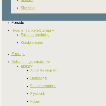
Site Map
Forside
Hvad er Tankefelt terapi
Fakta og forskning
Kundehistorier
E-terapi
Behandlingsområder
Angst
Hvad er Tankefeltterapi
Angst for angsten
Dødsangst
Tankefeltterapi blev udviklet af Dr. Roger
behandlingsform, der kombinerer vestlig k
Eksamensangst
akupunktur.
Flyskræk
Man behandler emotionelle ubalancer ved a
Det er ikke en forudsætning at italesætte 
Fobier
anses behandlingen for at være velegnet 