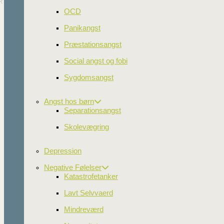
RIIS AARUP
OCD
Tankefeltterapi
Panikangst
Præstationsangst
Har du angst, depression, 
Det virker og det virker m
Social angst og fobi
Enkel og nænsom 
Sygdomsangst
Særdeles kort beh
Angst hos børn
Separationsangst
Mellem 80-90% d
Skolevægring
*Kilde: Dr.’s Andrade and F
Depression
Jeg kan hjælpe di
Negative Følelser
Katastrofetanker
Lavt Selvvaerd
Mindreværd