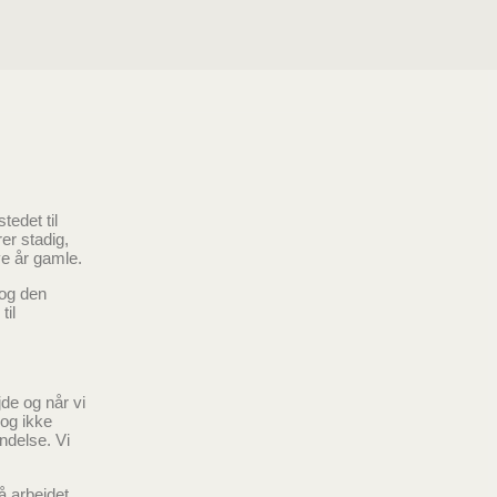
“noget
r vores
rlige
tedet til
er stadig,
e år gamle.
 og den
til
jde og når vi
 og ikke
ndelse. Vi
å arbejdet