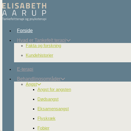
Skip to content
Forside
Hvad er Tankefelt terapi
Fakta og forskning
Kundehistorier
ELISABETH HØJRIIS AARUP​
E-terapi
Behandlingsområder
Angst
Angst for angsten
Dyb, nænsom og ekst
Dødsangst
OM MIG
Eksamensangst
E-TERAPI​
Flyskræk
Fobier