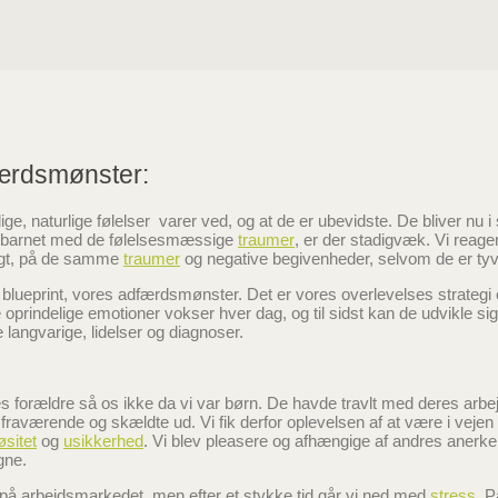
t er dem vi kæmper med ved at lukke af til dem. Derved bliver de til 
m naturlige følelser, nu bliver til unaturlige reaktioner. Reaktionerne e
e de naturlige følelser med. Vi er nemlig bange for at mærke vores natu
e.
ærdsmønster:
ige, naturlige følelser varer ved, og at de er ubevidste. De bliver nu i s
en barnet med de følelsesmæssige
traumer
, er der stadigvæk. Vi reager
igt, på de samme
traumer
og negative begivenheder, selvom de er tyv
lueprint, vores adfærdsmønster. Det er vores overlevelses strategi
oprindelige emotioner vokser hver dag, og til sidst kan de udvikle sig 
 langvarige, lidelser og diagnoser.
res forældre så os ikke da vi var børn. De havde travlt med deres arbe
raværende og skældte ud. Vi fik derfor oplevelsen af at være i vejen
øsitet
og
usikkerhed
. Vi blev pleasere og afhængige af andres anerke
gne.
på arbejdsmarkedet, men efter et stykke tid går vi ned med
stress
. P