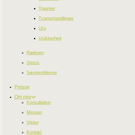
Traumer
Tvangshandlinger
Behandling af lidelser og n
Uro
Angst
,
stress
,
depressioner
,
søvnbesvæ
symptomer og reaktioner. Og selvom vi nok
Usikkerhed
er havnet i den (vores fortid), gennem sam
symptomerne bare ikke. Faktisk bliver vi 
Rødmen
selv, hvorfor forsvinder det så ikke, hvorf
For eksempel:
Stress
Lider man af
depression
, rummer selve t
Søvnproblemer
skyldfølelse, skamfølelser,
mindreværd
,
af det hed, sorg etc. Derudover, afhængig 
Presse
fortabthed, afvisthed, forkerthed, vrede, ra
det man betegner ”
depression
”. Ligelede
Om mig
andre lidelser. Også disse består af et e
Konsultation
Mission
Vision
Altid følelser der er proble
Kontakt