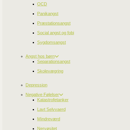
OCD
Historien og teorien bag 
Panikangst
Tankefeltterapien blev udviklet af Dr. Ro
Præstationsangst
klient, Mary, der led af vandskræk og hav
tappede han hende under øjet, som er mav
Social angst og fobi
poolen og hendes vandskræk vendte aldrig
Sygdomsangst
Herfra begyndte Dr Callahan at forske int
behandling af lidelser, følelser og diagno
elektromagnetiske system der omgiver de
Angst hos børn
og fokusering, som er de elementer der in
Separationsangst
uhensigtsmæssige og irrationelle følelser,
Skolevægring
TV2: Oplev Rene blive angstfri med TFT
Elisabeth om TFT
Depression
Negative Følelser
Tankefeltterapi
– en behand
Katastrofetanker
Tankefeltterapi er en behandlingsterapi. De
Lavt Selvvaerd
reaktioner, behandler direkte på dem. Und
Mindreværd
at de er helt væk. Man ser, at der ifølge
forhold til de fleste lidelser og symptomer
Nervøsitet