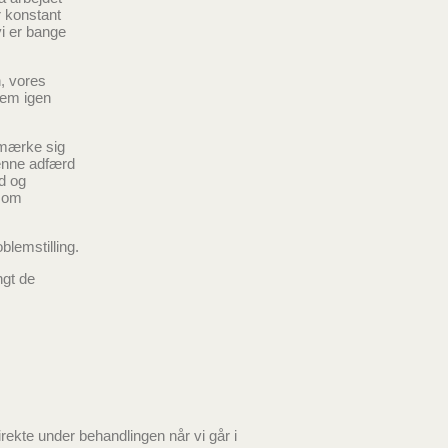
r konstant
vi er bange
, vores
jem igen
 mærke sig
denne adfærd
d og
 som
blemstilling.
ngt de
ekte under behandlingen når vi går i