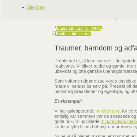
Det er ALTID
følelser
der er problemet. De
andet”. Det vil sige at dét, der startede so
Site Map
lukninger, og dem bruger vi til at beskytt
følelser, fordi de indebærer megen smert
Læs om Cecilia i Q-Mag
Book en tid hos mig
Traumer, barndom og adf
Problemet er, at lukningerne til de oprindel
reaktioner. Vi bliver ældre og gamle, m
ubevidst og ofte ganske uhensigtsmæss
Som voksne udgør disse vores psykiske b
måde vi kender os selv på.
Presset på de 
belastningsreaktioner og egentlige, og ofte
Et eksempel:
Vi har galopperende
mindreværd
, for vo
endelig var sammen var de stressede og f
gode nok. Vi udviklede
mindreværd
,
nerv
lærte at lytte til ars behov,fremfor vores e
Nu er vi så blevet voksne, er kommet ud 