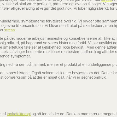
k, vi føler vi skal være perfekte, præstere og leve op til noget. Vi søge
er alligevel aldrig at vi gør det godt nok. Vi løber rigtig stærkt, for 
, mundtørhed, symptomerne forværres over tid. Vi bryder ofte sammen
 evne til koncentration. Vi bliver sendt akut på skadestuen, men h
let
stress
.
lede på det moderne arbejdsmenneske og konsekvenserne af, ikke at
sig adfærd, på baggrund sc vores historie og fortid. Vi har udviklet 
e smertefulde følelser af uelskethed. Ikke bevidst.
Men denne adfær
s selv, aftvinger bestemte reaktioner (en bestemt adfærd) og afføder
gnende symptomer.
rig ned fra den blå himmel, men er et produkt af en underliggende pro
st, vores historie. Også selvom vi ikke er bevidste om det. Det er la
først opmærksom på at der er noget galt, når vi er segnet omkuld.
 med
tankefeltterapi
og så forsvinder de. Det kan man mærke meget dir