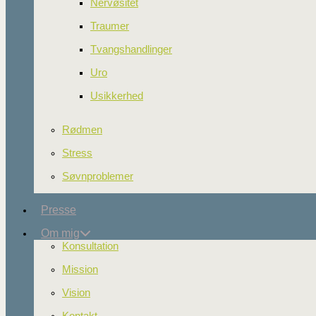
Nervøsitet
Traumer
Tvangshandlinger
Uro
Usikkerhed
Rødmen
Stress
Søvnproblemer
Presse
Om mig
Konsultation
Mission
Vision
Kontakt