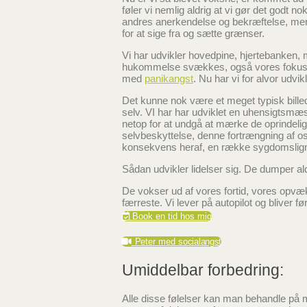
føler vi nemlig aldrig at vi gør det godt no
andres anerkendelse og bekræftelse, men føl
for at sige fra og sætte grænser.
Vi har udvikler hovedpine, hjertebanken
hukommelse svækkes, også vores fokus og
med
panikangst
. Nu har vi for alvor udvik
Det kunne nok være et meget typisk bil
selv. VI har har udviklet en uhensigtsmæs
netop for at undgå at mærke de oprindelig
selvbeskyttelse, denne fortrængning af o
konsekvens heraf, en række sygdomsli
Sådan udvikler lidelser sig. De dumper ald
De vokser ud af vores fortid, vores opvæk
færreste. Vi lever på autopilot og bliver 
Book en tid hos mig
Peter med socialangst
Umiddelbar forbedring:
Alle disse følelser kan man behandle på